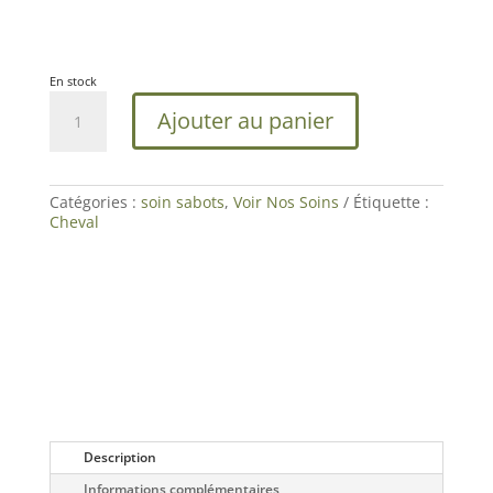
En stock
quantité
Ajouter au panier
de
Natural'Coat
|
Soin
Sabots
Catégories :
soin sabots
,
Voir Nos Soins
Étiquette :
Cheval
Cheval
|
Natural'Innov
Description
Informations complémentaires