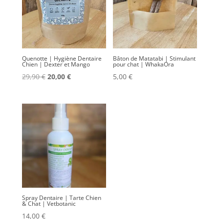
Quenotte | Hygiène Dentaire
Bâton de Matatabi | Stimulant
Chien | Dexter et Mango
pour chat | WhakaOra
Le
Le
29,90
€
20,00
€
5,00
€
prix
prix
initial
actuel
était :
est :
29,90 €.
20,00 €.
Spray Dentaire | Tarte Chien
& Chat | Vetbotanic
14,00
€