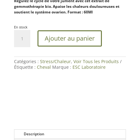
Régulez le cycle de votre jument avec cet extrait de
client
gemmothérapie bio. Apaise les chaleurs douloureuses et
soutient le système ovarien. Format : 60Ml
En stock
quantité
Ajouter au panier
de
Macérat
Framboisier
|
Cycle
Catégories :
Stress/Chaleur
,
Voir Tous les Produits
Jument
Étiquette :
Cheval
Marque :
ESC Laboratoire
|
ESC
Laboratoire
Description