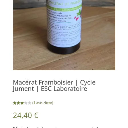
Macérat Framboisier | Cycle
Jument | ESC Laboratoire
(
1
avis client)
Noté
3.00
24,40
€
sur 5
basé
sur
notation