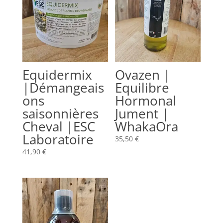
Equidermix
Ovazen |
|Démangeais
Equilibre
ons
Hormonal
saisonnières
Jument |
Cheval |ESC
WhakaOra
Laboratoire
35,50
€
41,90
€