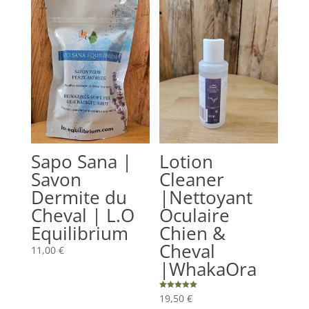
Sapo Sana |
Lotion
Savon
Cleaner
Dermite du
|Nettoyant
Cheval | L.O
Oculaire
Equilibrium
Chien &
Cheval
11,00
€
|WhakaOra
Note
19,50
€
5.00
sur 5