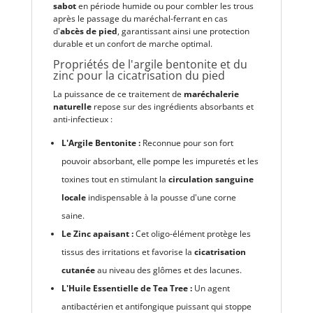
sabot
en période humide ou pour combler les trous
après le passage du maréchal-ferrant en cas
d'
abcès de pied
, garantissant ainsi une protection
durable et un confort de marche optimal.
Propriétés de l'argile bentonite et du
zinc pour la cicatrisation du pied
La puissance de ce traitement de
maréchalerie
naturelle
repose sur des ingrédients absorbants et
anti-infectieux :
L'Argile Bentonite :
Reconnue pour son fort
pouvoir absorbant, elle pompe les impuretés et les
toxines tout en stimulant la
circulation sanguine
locale
indispensable à la pousse d'une corne
saine.
Le Zinc apaisant :
Cet oligo-élément protège les
tissus des irritations et favorise la
cicatrisation
cutanée
au niveau des glômes et des lacunes.
L'Huile Essentielle de Tea Tree :
Un agent
antibactérien et antifongique puissant qui stoppe