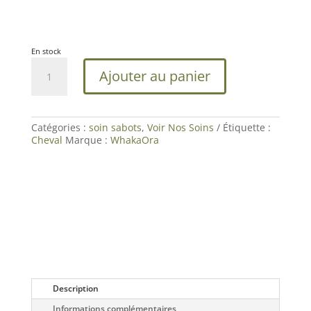
En stock
quantité
Ajouter au panier
de
Hoof
Stuff
|Soins
Fourchettes
Catégories :
soin sabots
,
Voir Nos Soins
Étiquette :
Pourries
Cheval
Marque :
WhakaOra
Cheval
|WhakaOra
Description
Informations complémentaires