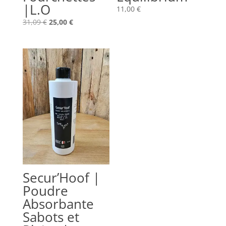
|L.O
11,00
€
Le
Le
31,09
€
25,00
€
prix
prix
initial
actuel
était :
est :
31,09 €.
25,00 €.
Secur’Hoof |
Poudre
Absorbante
Sabots et