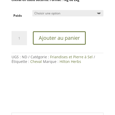
à
15,54 €
Poids
quantité
Ajouter au panier
de
Herballs
Myrtille-
Thym
|
UGS :
ND
Catégorie :
Friandises et Pierre à Sel
Friandises
Étiquette :
Cheval
Marque :
Hilton Herbs
fourbure
Cheval
|
Hilton
Herbs