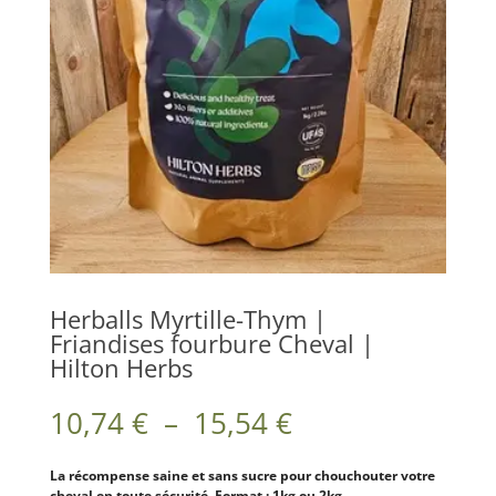
Herballs Myrtille-Thym |
Friandises fourbure Cheval |
Hilton Herbs
Plage
10,74
€
–
15,54
€
de
prix :
10,74 €
La récompense saine et sans sucre pour chouchouter votre
cheval en toute sécurité.
Format : 1kg ou 2kg