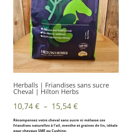
Herballs | Friandises sans sucre
Cheval | Hilton Herbs
Plage
10,74
€
–
15,54
€
de
prix :
10,74 €
Récompensez votre cheval sans sucre ni mélasse ces
à
friandises naturelles à l’ail, menthe et graines de lin, idéale
pour chevaux SME ou Cushing.