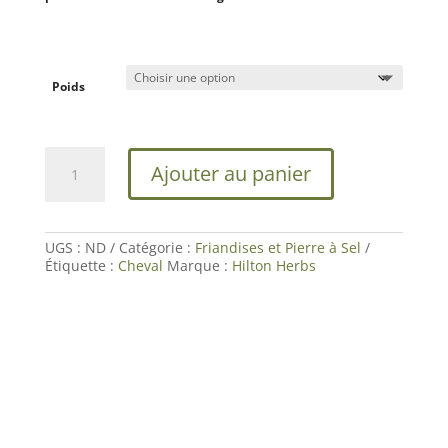
15,54 €
Poids
quantité
Ajouter au panier
de
Herballs
|
Friandises
sans
UGS :
ND
Catégorie :
Friandises et Pierre à Sel
sucre
Étiquette :
Cheval
Marque :
Hilton Herbs
Cheval
|
Hilton
Herbs