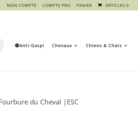
L
MON COMPTE
COMPTE PRO
PANIER
ARTICLES 0
🔴Anti-Gaspi
Chevaux
Chiens & Chats
Fourbure du Cheval |ESC