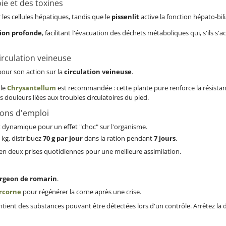
oie et des toxines
les cellules hépatiques, tandis que le
pissenlit
active la fonction hépato-bili
tion profonde
, facilitant l'évacuation des déchets métaboliques qui, s'ils 
circulation veineuse
 pour son action sur la
circulation veineuse
.
 le
Chrysantellum
est recommandée : cette plante pure renforce la résistan
s douleurs liées aux troubles circulatoires du pied.
ions d'emploi
et dynamique pour un effet "choc" sur l'organisme.
 kg, distribuez
70 g par jour
dans la ration pendant
7 jours
.
 en deux prises quotidiennes pour une meilleure assimilation.
rgeon de romarin
.
rcorne
pour régénérer la corne après une crise.
ntient des substances pouvant être détectées lors d'un contrôle. Arrêtez la 