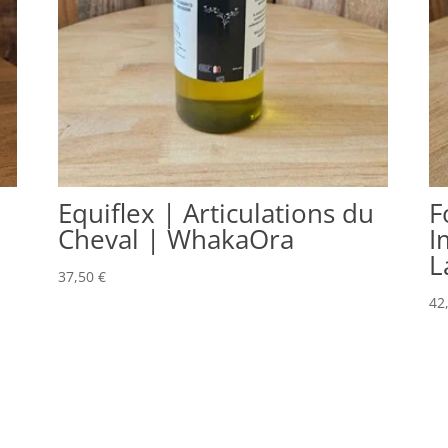
Equiflex | Articulations du
F
Cheval | WhakaOra
I
L
37,50
€
42