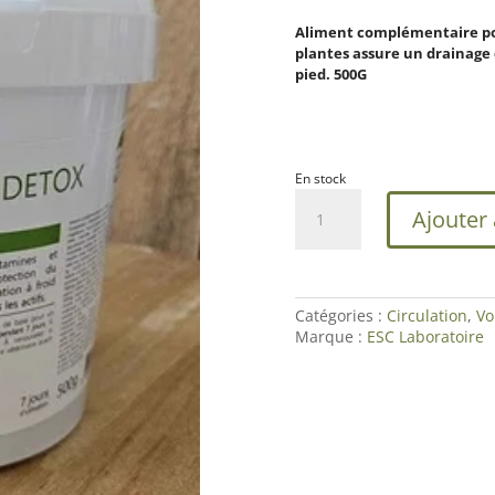
Aliment complémentaire pou
plantes assure un drainage 
pied. 500G
En stock
quantité
Ajouter
de
Fourbure
détox
|Fourbure
du
Catégories :
Circulation
,
Vo
Cheval
Marque :
ESC Laboratoire
|ESC
Laboratoire