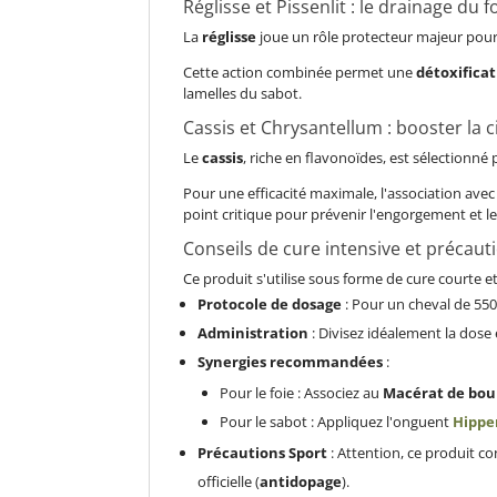
Réglisse et Pissenlit : le drainage du f
La
réglisse
joue un rôle protecteur majeur pour 
Cette action combinée permet une
détoxifica
lamelles du sabot.
Cassis et Chrysantellum : booster la 
Le
cassis
, riche en flavonoïdes, est sélectionné
Pour une efficacité maximale, l'association avec
point critique pour prévenir l'engorgement et le
Conseils de cure intensive et précaut
Ce produit s'utilise sous forme de cure courte 
Protocole de dosage
: Pour un cheval de 550
Administration
: Divisez idéalement la dose
Synergies recommandées
:
Pour le foie : Associez au
Macérat de bou
Pour le sabot : Appliquez l'onguent
Hippe
Précautions Sport
: Attention, ce produit co
officielle (
antidopage
).