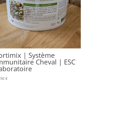
ortimix | Système
mmunitaire Cheval | ESC
aboratoire
,50
€