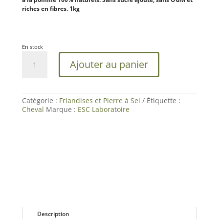
riches en fibres. 1kg
En stock
quantité
Ajouter au panier
de
Equigood
Pomme
|Friandises
Naturelles
Catégorie :
Friandises et Pierre à Sel
Étiquette :
Cheval
Cheval
Marque :
ESC Laboratoire
|ESC
Laboratoire
Description