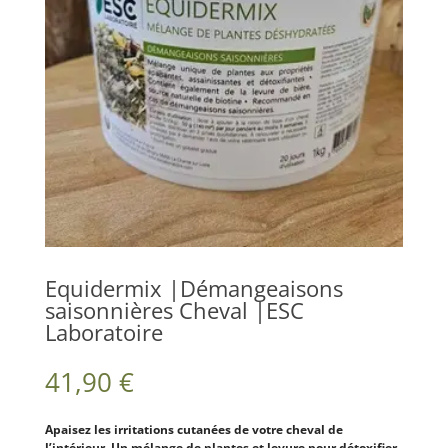
Equidermix |Démangeaisons
saisonnières Cheval |ESC
Laboratoire
41,90
€
Apaisez les irritations cutanées de votre cheval de
l’intérieur. Un mélange de plantes et levure pour détoxifier