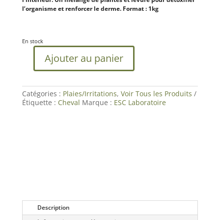
l’organisme et renforcer le derme. Format : 1kg
En stock
Ajouter au panier
quantité
de
Equidermix
|Démangeaisons
Catégories :
Plaies/Irritations
,
Voir Tous les Produits
saisonnières
Étiquette :
Cheval
Marque :
ESC Laboratoire
Cheval
|ESC
Laboratoire
Description