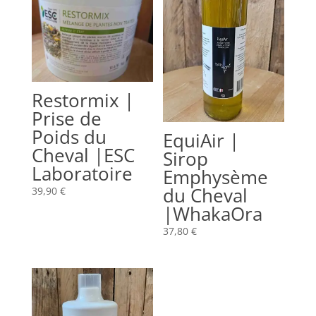
Restormix |
Prise de
Poids du
EquiAir |
Cheval |ESC
Sirop
Laboratoire
Emphysème
du Cheval
39,90
€
|WhakaOra
37,80
€