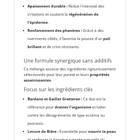
Apaisement durable :
Réduit l'intensité des
irritations et soutient la
régénération de
l'épiderme
.
Renforcement des phanères :
Grâce à des
nutriments ciblés, il favorise la pousse d'un
poil
brillant
et de crins résistants.
Une formule synergique sans additifs
Ce mélange associe des ingrédients rigoureusement
sélectionnés pour leur pureté et leurs
propriétés
assainissantes
.
Focus sur les ingrédients clés
Bardane et Gaillet Gratteron :
Ce duo est la
référence pour
drainer l'organisme
et lutter
contre les désagréments de type eczéma ou
psoriasis.
Levure de Bière :
Essentielle pour
nourrir la peau
et renforcer la barrière cutanée naturelle du