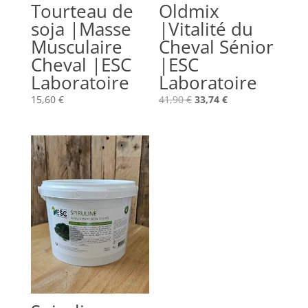
Tourteau de
Oldmix
soja |Masse
|Vitalité du
Musculaire
Cheval Sénior
Cheval |ESC
|ESC
Laboratoire
Laboratoire
Le
Le
15,60
€
41,90
€
33,74
€
prix
prix
initial
actuel
était :
est :
41,90 €.
33,74 €.