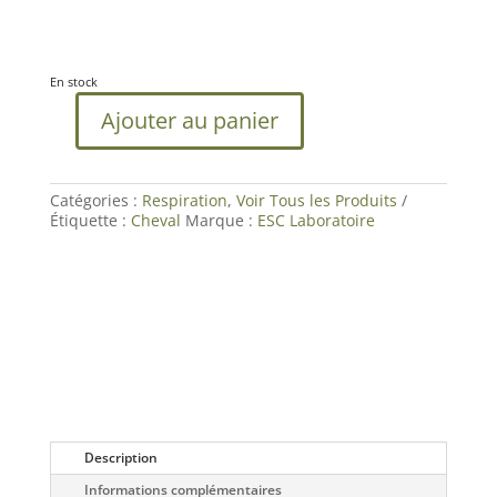
En stock
Ajouter au panier
quantité
de
Broncho
Pulm
Catégories :
Respiration
,
Voir Tous les Produits
|
Étiquette :
Cheval
Marque :
ESC Laboratoire
Bronches
&
Toux
Cheval
|
ESC
Laboratoire
Description
Informations complémentaires