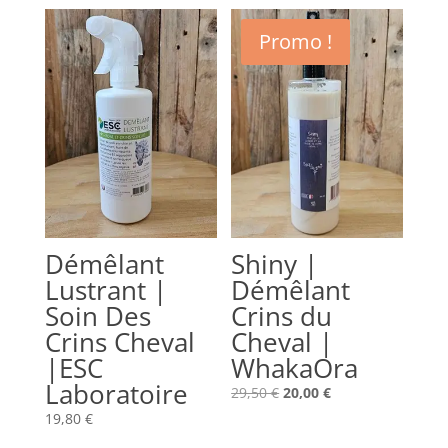
Promo !
Démêlant
Shiny |
Lustrant |
Démêlant
Soin Des
Crins du
Crins Cheval
Cheval |
|ESC
WhakaOra
Laboratoire
Le
Le
29,50
€
20,00
€
prix
prix
19,80
€
initial
actuel