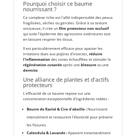
Pourquoi choisir ce baume
nourrissant ?
Ce complexe riche est l'allié indispensable des peaux
fragilisées, sèches ou gercées. Grâce à sa texture
onctueuse, il crée un
film protecteur non occlusif
qui isole l'épiderme des agressions extérieures tout
en laissant respirer les tissus.
Il est particulièrement efficace pour apaiser les
irritations dues aux piqûres d'insectes,
réduire
l'inflammation
des zones échauffées et stimuler la
régénération cutanée
après une
blessure
ou une
dermite
.
Une alliance de plantes et d'actifs
protecteurs
L'efficacité de ce baume repose sur une
concentration exceptionnelle d'ingrédients nobles :
Beurre de Karité & Cire d'abeille :
Nourrissent
intensément et restaurent l'élasticité pour prévenir
les fissures.
Calendula & Lavande :
Apaisent instantanément