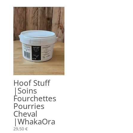
était :
est :
29,50 €.
20,00 €.
Hoof Stuff
|Soins
Fourchettes
Pourries
Cheval
|WhakaOra
29,50
€