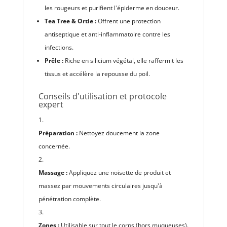
les rougeurs et purifient l'épiderme en douceur.
Tea Tree & Ortie :
Offrent une protection
antiseptique et anti-inflammatoire contre les
infections.
Prêle :
Riche en silicium végétal, elle raffermit les
tissus et accélère la repousse du poil.
Conseils d'utilisation et protocole
expert
Préparation :
Nettoyez doucement la zone
concernée.
Massage :
Appliquez une noisette de produit et
massez par mouvements circulaires jusqu'à
pénétration complète.
Zones :
Utilisable sur tout le corps (hors muqueuses).