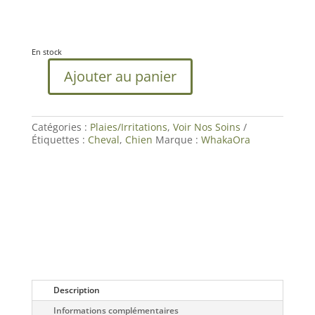
En stock
Ajouter au panier
quantité
de
Baume
Bobos|
Catégories :
Plaies/Irritations
,
Voir Nos Soins
Cicatrisant
Étiquettes :
Cheval
,
Chien
Marque :
WhakaOra
pour
Chien
&
cheval
|WhakaOra
Description
Informations complémentaires