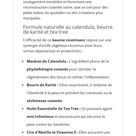
soulagement immédiat et favorisant une
reconstruction cutanée saine, que ce soit pour des
petits bobos du quotidien ou des irritations plus
marquées.
Formule naturelle au calendula, beurre
de karité et tea tree
L'efficacité de ce
baume cicatrisant
repose sur une
synergie d'actifs végétaux reconnus pour leurs
vertus réparatrices et protectrices :
Macérat de Calendula :
L'ingrédient phare de la
phytothérapie cutanée
pour stimuler la
régénération des tissus et calmer l'inflammation.
Beurre de Karité :
Ultra-nourrissant, il redonne de
l'élasticité à la peau et prévient les crevasses ou la
sécheresse cutanée
.
Huile Essentielle de Tea Tree :
Un puissant agent
anti-infectieux
et assainissant qui sécurise la
plaie contre les bactéries.
Cire d'Abeille et Vitamine E :
Elles assurent une