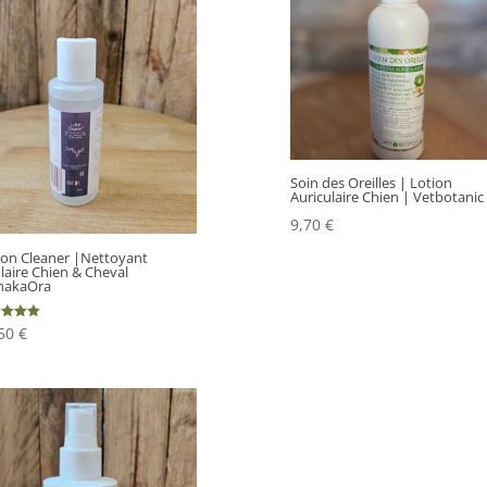
Soin des Oreilles | Lotion
Auriculaire Chien | Vetbotanic
9,70
€
ion Cleaner |Nettoyant
laire Chien & Cheval
hakaOra
,50
€
 5