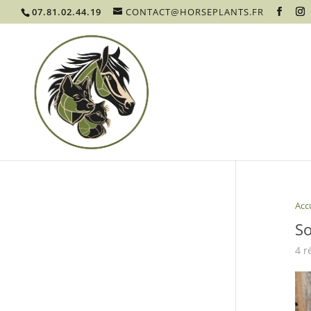
07.81.02.44.19
CONTACT@HORSEPLANTS.FR
Acc
So
4 r