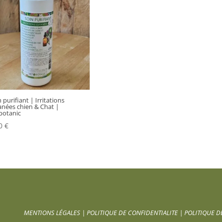
 purifiant | Irritations
anées chien & Chat |
botanic
50
€
MENTIONS LÉGALES
|
POLITIQUE DE CONFIDENTIALITE
|
POLITIQUE D