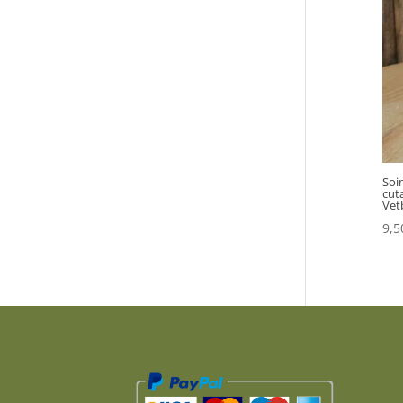
Soin
cut
Vet
9,